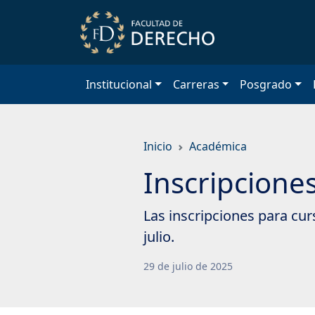
Saltar
a
contenido
principal
Institucional
Carreras
Posgrado
Inicio
Académica
Inscripcione
Las inscripciones para cu
julio.
29
de
julio
de
2025