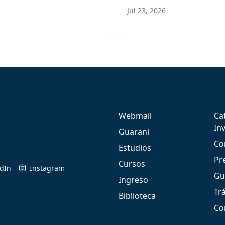
Jul 23, 2026
Webmail
Ca
In
Guarani
Co
Estudios
Pr
Cursos
edIn
Instagram
Gu
Ingreso
Tr
Biblioteca
Co