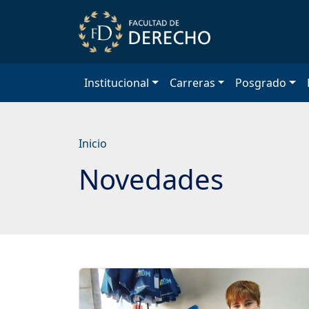
Saltar
a
contenido
principal
Institucional
Carreras
Posgrado
Inicio
Novedades